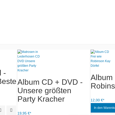
um CD -
Tu das Ding rein
elnatz Rock 10
Matrosen in
e
Lederhosen mp
1,20 €*