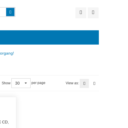
Suchen
vorgang!
30
per page
Show
View as:
X CD,