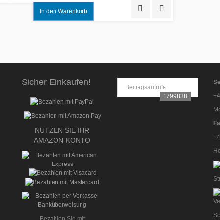
Quick View
Add to Wishlist
Sicher Einkaufen!
Se
Beitragsaufrufe
+4
1799838
Mo
Fa
NUTZEN SIE IHR
+4
AMAZON-KONTO
Ho
St
So
Bezahlen Sie mit