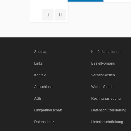
Quick View
Add to Wishlist
Sitemap
Kaufinformationen
Links
Bestellvorgang
Kontakt
Versandkosten
Ausschluss
Widerrufsrecht
AGB
Rechnungslegung
Linkpartnerschaft
Datenschutzerklärung
Datenschutz
Lieferbeschränkung