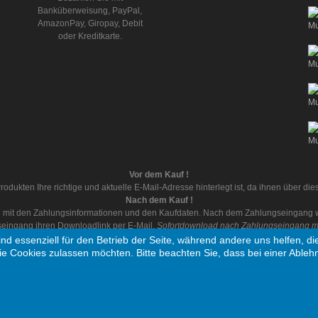
Banküberweisung, PayPal,
AmazonPay, Giropay, Debit
oder Kreditkarte.
Vor dem Kauf !
rodukten Ihre richtige und aktuelle E-Mail-Adresse hinterlegt ist, da ihnen über d
Nach dem Kauf !
ail mit den Zahlungsinformationen und den Kaufdaten. Nach dem Zahlungseingang wi
eingang ihren Downloadlink per E-Mail.
Sofortdownload nach Zahlungseingang mit
ind essenziell für den Betrieb der Seite, während andere uns helfen, 
ie Cookies zulassen möchten. Bitte beachten Sie, dass bei einer Ableh
 vorbehalten
Ein Unter