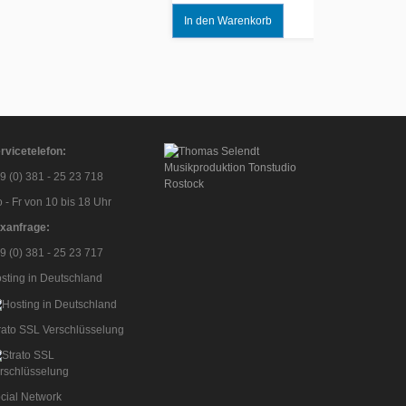
Quick View
Add to Wishlist
rvicetelefon:
9 (0) 381 - 25 23 718
 - Fr von 10 bis 18 Uhr
xanfrage:
9 (0) 381 - 25 23 717
sting in Deutschland
rato SSL Verschlüsselung
cial Network