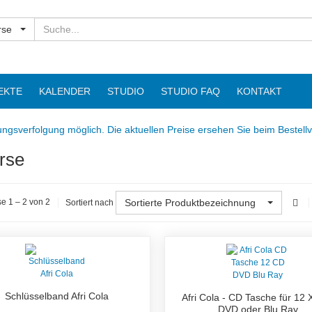
Suchen
rse
EKTE
KALENDER
STUDIO
STUDIO FAQ
KONTAKT
ngsverfolgung möglich. Die aktuellen Preise ersehen Sie beim Bestell
rse
Sortierte Produktbezeichnung
e 1 – 2 von 2
Sortiert nach
Schlüsselband Afri Cola
Afri Cola - CD Tasche für 12 
DVD oder Blu Ray