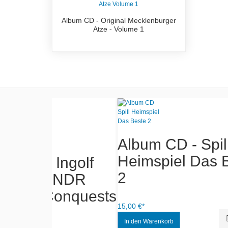
Album CD - Original Mecklenburger
Atze - Volume 1
rei wie
Der Mecklenburger
Alb
Karneval - Matrosen
Ring
in Lederhosen mp3
Jahr
Quick View
Add to Wishlist
1,20 €*
12,00 €*