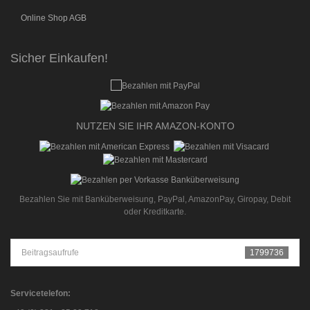
Online Shop AGB
Sicher Einkaufen!
NUTZEN SIE IHR AMAZON-KONTO
Bezahlen Sie mit Banküberweisung, PayPal, AmazonPay, Giropay, Debit
oder Kreditkarte.
Beitragsaufrufe
1799736
Servicetelefon: