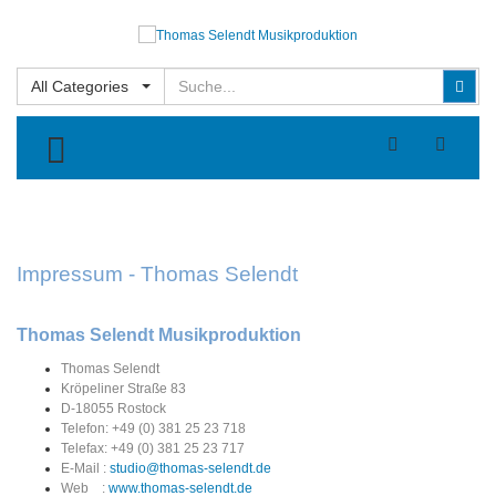
Suchen
Suc
All Categories
TOGGLE MENU
Impressum - Thomas Selendt
Thomas Selendt Musikproduktion
Thomas Selendt
Kröpeliner Straße 83
D-18055 Rostock
Telefon: +49 (0) 381 25 23 718
Telefax: +49 (0) 381 25 23 717
E-Mail :
studio@thomas-selendt.de
Web :
www.thomas-selendt.de