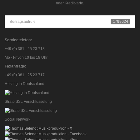
oder Kreditkarte.
Beitragsaufrufe
1799624
Servicetelefon:
+49 (0) 381 - 25 23 718
Mo - Fr von 10 bis 18 Uhr
Faxanfrage:
+49 (0) 381 - 25 23 717
Hosting in Deutschland
Strato SSL Verschlüsselung
Social Network