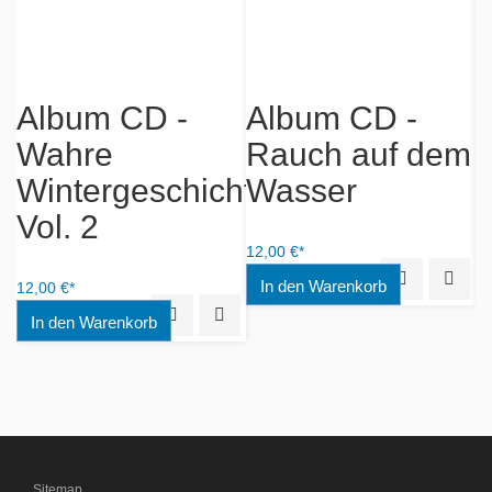
d
Album CD -
Album CD -
Wahre
Rauch auf dem
S
Wintergeschichten
Wasser
Vol. 2
iew
Add to Wishlist
12,00 €*
12
12,00 €*
Quick View
Add to
Quick View
Add to Wishlist
Sitemap