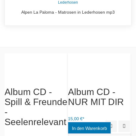
Alpen La Paloma - Matrosen in Lederhosen mp3
Album CD -
M
Album CD -
r
Spill & Freunde
NUR MIT DIR
-
Seelenrelevant
15,00 €*
Quick View
Add to
1,
iew
Add to Wishlist
12,95 €*