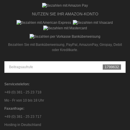
NUTZEN SIE IHR AMAZON-KONTO
Bezahlen Sie mit Banküberweisung, PayPal, AmazonPay, Giropay, Debit
oder Kreditkarte.
Beitragsaufrufe
1799632
Servicetelefon:
+49 (0) 381 - 25 23 718
Mo - Fr von 10 bis 18 Uhr
Faxanfrage:
+49 (0) 381 - 25 23 717
Hosting in Deutschland