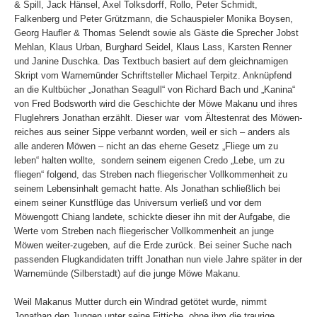
& Spill, Jack Hänsel, Axel Tolksdorff, Rollo, Peter Schmidt,
Falkenberg und Peter Grützmann, die Schauspieler Monika Boysen,
Georg Haufler & Thomas Selendt sowie als Gäste die Sprecher Jobst
Mehlan, Klaus Urban, Burghard Seidel, Klaus Lass, Karsten Renner
und Janine Duschka. Das Textbuch basiert auf dem gleichnamigen
Skript vom Warnemünder Schriftsteller Michael Terpitz. Anknüpfend
an die Kultbücher „Jonathan Seagull“ von Richard Bach und „Kanina“
von Fred Bodsworth wird die Geschichte der Möwe Makanu und ihres
Fluglehrers Jonathan erzählt. Dieser war vom Ältestenrat des Möwen-
reiches aus seiner Sippe verbannt worden, weil er sich – anders als
alle anderen Möwen – nicht an das eherne Gesetz „Fliege um zu
leben“ halten wollte, sondern seinem eigenen Credo „Lebe, um zu
fliegen“ folgend, das Streben nach fliegerischer Vollkommenheit zu
seinem Lebensinhalt gemacht hatte. Als Jonathan schließlich bei
einem seiner Kunstflüge das Universum verließ und vor dem
Möwengott Chiang landete, schickte dieser ihn mit der Aufgabe, die
Werte vom Streben nach fliegerischer Vollkommenheit an junge
Möwen weiter-zugeben, auf die Erde zurück. Bei seiner Suche nach
passenden Flugkandidaten trifft Jonathan nun viele Jahre später in der
Warnemünde (Silberstadt) auf die junge Möwe Makanu.
Weil Makanus Mutter durch ein Windrad getötet wurde, nimmt
Jonathan den Jungen unter seine Fittiche, ohne ihm die traurige