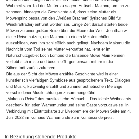
Wahrheit vom Tod der Mutter zu sagen. Er tischt Makanu, um ihn zu
schonen, hingegen die Geschichte auf, dass seine Mutter als
Möwenprincipessa von den „Weißen Drachen“ (lyrisches Bild für
Windkrafträder) entführt worden sei. Einige Zeit darauf starten beide
Möwen zu einer großen Reise über die Meere der Welt. Jonathan will
diese Reise nutzen, um Makanu zu einem Meisterschüler
auszubilden, was ihm schließlich auch gelingt. Nachdem Makanu die
Nachricht vom Tod seiner Mutter verkraftet hat, lernt er im
Naturschutzgebiet Loch Lomond die tanzende Möwe Mairi kennen,
verliebt sich in sie und beschließt, gemeinsam mit ihr in die
Silberstadt zurückzukehren.
Die aus der Sicht der Möwen erzählte Geschichte wird in einer
künstlerisch vielfältigen Symbiose aus gesprochenem Text, Dialogen
und Musik, kurzweilig erzählt und zu einer ästhetischen Melange
verschiedener Musikrichtungen zusammengeführt.
„Makanus Reise“ das musikalische Hörbuch – Das ideale Weihnachts-
geschenk für jeden Warnemünder und seine Gäste vorzugsweise in
Verbindung mit Eintrittskarte zur Livepremiere der Möwen Suite am 4.
Juni 2022 im Kurhaus Warnemünde zum Kombisonderpreis.
In Beziehung stehende Produkte