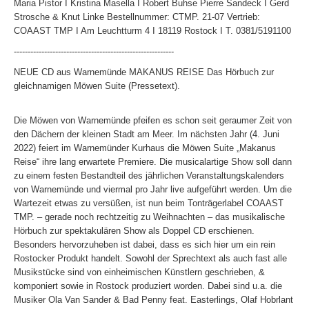
Maria Pistor I Kristina Masella I Robert Buhse Pierre Sandeck I Gerd
Strosche & Knut Linke Bestellnummer: CTMP. 21-07 Vertrieb:
COAAST TMP I Am Leuchtturm 4 I 18119 Rostock I T. 0381/5191100
----------------------------------------------------------
NEUE CD aus Warnemünde MAKANUS REISE Das Hörbuch zur
gleichnamigen Möwen Suite (Pressetext).
Die Möwen von Warnemünde pfeifen es schon seit geraumer Zeit von
den Dächern der kleinen Stadt am Meer. Im nächsten Jahr (4. Juni
2022) feiert im Warnemünder Kurhaus die Möwen Suite „Makanus
Reise“ ihre lang erwartete Premiere. Die musicalartige Show soll dann
zu einem festen Bestandteil des jährlichen Veranstaltungskalenders
von Warnemünde und viermal pro Jahr live aufgeführt werden. Um die
Wartezeit etwas zu versüßen, ist nun beim Tonträgerlabel COAAST
TMP. – gerade noch rechtzeitig zu Weihnachten – das musikalische
Hörbuch zur spektakulären Show als Doppel CD erschienen.
Besonders hervorzuheben ist dabei, dass es sich hier um ein rein
Rostocker Produkt handelt. Sowohl der Sprechtext als auch fast alle
Musikstücke sind von einheimischen Künstlern geschrieben, &
komponiert sowie in Rostock produziert worden. Dabei sind u.a. die
Musiker Ola Van Sander & Bad Penny feat. Easterlings, Olaf Hobrlant