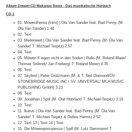
800
Jahr
Album Doppel CD Makanus Reise - Das musikalische Hörbuch
Hans
CD-1
01. Möwenthema (Intro) | Ola Van Sander feat. Bad Penny (M.
Ola Van Sander) 1:48
02. Text
03. Meilenweit | Ola Van Sander feat. Bad Penny (M. Ola Van
Sander/ T. Michael Terpitz) 2:57
04. Text
05. Möwen fl iegen nicht in den Süden | Rollo (M. Roland Maier/
Thomas Selendt/ Jan Frieberg/ T. Roland Meier) 4:35
06. Text
07. Skybird | Peter Grützmann (M. & T. Neil Diamond/OV.
STONEBRIDGE-MUSIC INC I SV. UNIVERSAL/ MCA MUSIC
PUBLISHING GmbH) 3:23
08. Text
09. Jonathan | Spill (M. Olaf Hobrlant/ T. Michael Terpitz) 3:19
10. Text
11. Ikarus | Ola Van Sander feat. Bad Penny (M. Ola Van
Sander/ T. Michael Terpitz & Detlev Harms) 2:52
12. Text 13 | Text 14 | Text
15. Die Möwenprincipessa | Spill (M. Lutz Dammann/ T.