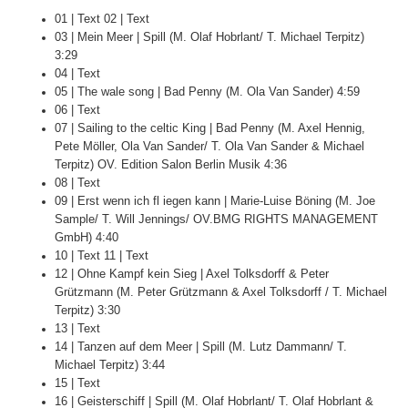
01 | Text 02 | Text
03 | Mein Meer | Spill (M. Olaf Hobrlant/ T. Michael Terpitz)
3:29
04 | Text
05 | The wale song | Bad Penny (M. Ola Van Sander) 4:59
06 | Text
07 | Sailing to the celtic King | Bad Penny (M. Axel Hennig,
Pete Möller, Ola Van Sander/ T. Ola Van Sander & Michael
Terpitz) OV. Edition Salon Berlin Musik 4:36
08 | Text
09 | Erst wenn ich fl iegen kann | Marie-Luise Böning (M. Joe
Sample/ T. Will Jennings/ OV.BMG RIGHTS MANAGEMENT
GmbH) 4:40
10 | Text 11 | Text
12 | Ohne Kampf kein Sieg | Axel Tolksdorff & Peter
Grützmann (M. Peter Grützmann & Axel Tolksdorff / T. Michael
Terpitz) 3:30
13 | Text
14 | Tanzen auf dem Meer | Spill (M. Lutz Dammann/ T.
Michael Terpitz) 3:44
15 | Text
16 | Geisterschiff | Spill (M. Olaf Hobrlant/ T. Olaf Hobrlant &