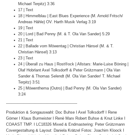
Michael Terpitz) 3:36
17 | Text
18 | Himmelblau | East Blues Experience (M. Arnold Fritsch/
Andreas Hähle) OV. Harth Musik Verlag 3:19
19 | Text
20 | Lord | Bad Penny (M. & T. Ola Van Sander) 5:29
21 | Text
22 | Ballade vom Möwentag | Christian Hänsel (M. & T.
Christian Hänsel) 3:13
23 | Text
24 | Überall zu Haus | Rost®ock | Allstars: Marie-Luise Böning |
Olaf Hobrlant Axel Tolksdorff & Peter Grützmann | Ola Van
Sander & Thomas Selendt (M. Ola Van Sander/ T. Michael
Terpitz) 3:51
25 | Möwenthema (Outro) | Bad Penny (M. Ola Van Sander)
3:24
-----------------------------------------------------------
Produktion & Songauswahl: Doc Buhse I Axel Tolksdorff I Rene
Görner I Klaus Burmeister I Renè Marx Robert Buhse & Knut Linke I
COAAST TMP. I LC18326 Mixed & Endmastering: Peter Grützmann
Covergestaltung & Layout: Daniela Krätzel Fotos: Joachim Kloock I