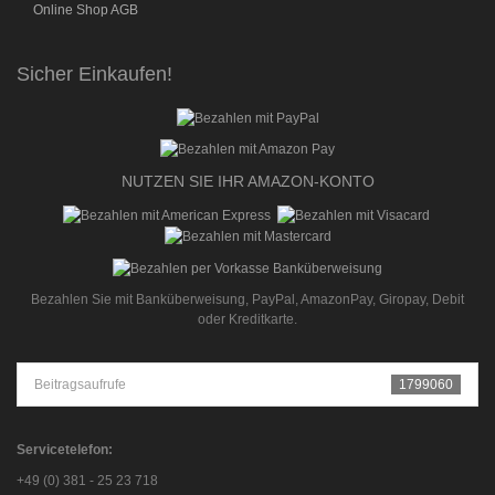
Online Shop AGB
Sicher Einkaufen!
NUTZEN SIE IHR AMAZON-KONTO
Bezahlen Sie mit Banküberweisung, PayPal, AmazonPay, Giropay, Debit
oder Kreditkarte.
Beitragsaufrufe
1799060
Servicetelefon:
+49 (0) 381 - 25 23 718