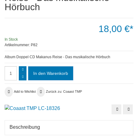
Hörbuch
18,00 €*
In Stock
Artikelnummer:
P82
Album Doppel CD Makanus Reise - Das musikalische Hörbuch
Add to Wishlist
Zurück zu: Coaast TMP
Single
Albu
CD
CD
-
-
Spill
Acht
-
die
Beschreibung
Die
Rost
kleine
Suite
Politesse
-