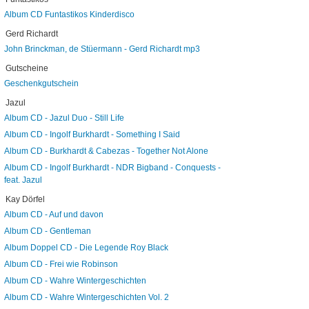
Album CD Funtastikos Kinderdisco
Gerd Richardt
John Brinckman, de Stüermann - Gerd Richardt mp3
Gutscheine
Geschenkgutschein
Jazul
Album CD - Jazul Duo - Still Life
Album CD - Ingolf Burkhardt - Something I Said
Album CD - Burkhardt & Cabezas - Together Not Alone
Album CD - Ingolf Burkhardt - NDR Bigband - Conquests -
feat. Jazul
Kay Dörfel
Album CD - Auf und davon
Album CD - Gentleman
Album Doppel CD - Die Legende Roy Black
Album CD - Frei wie Robinson
Album CD - Wahre Wintergeschichten
Album CD - Wahre Wintergeschichten Vol. 2