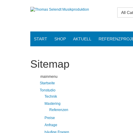
All Ca
START
SHOP
AKTUELL
REFERENZPROJ
Sitemap
mainmenu
Startseite
Tonstudio
Technik
Mastering
Referenzen
Preise
Anfrage
häufige Fragen