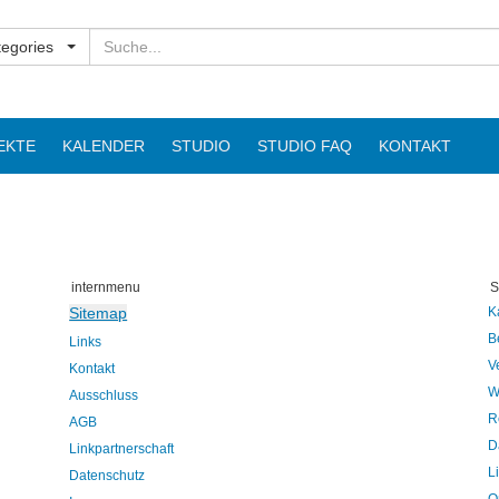
Suchen
tegories
EKTE
KALENDER
STUDIO
STUDIO FAQ
KONTAKT
internmenu
S
Sitemap
K
B
Links
V
Kontakt
W
Ausschluss
R
AGB
D
Linkpartnerschaft
L
Datenschutz