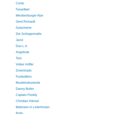
Cento
Fanartikel
Mecklenburger Atze
Gerd Richardt
Gutscheine
Die Schlagermafia
Jazul
Duo L.A.
Angebote
Tom
Volker Höffer
Downloads
Funtastikos
Musikinstrumente
Danny Buller
Captain Freddy
Christian Hänsel
Matrosen in Lederhosen
Rollo