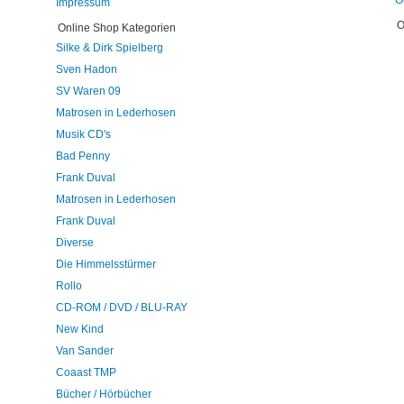
O
Impressum
O
Online Shop Kategorien
Silke & Dirk Spielberg
Sven Hadon
SV Waren 09
Matrosen in Lederhosen
Musik CD's
Bad Penny
Frank Duval
Matrosen in Lederhosen
Frank Duval
Diverse
Die Himmelsstürmer
Rollo
CD-ROM / DVD / BLU-RAY
New Kind
Van Sander
Coaast TMP
Bücher / Hörbücher