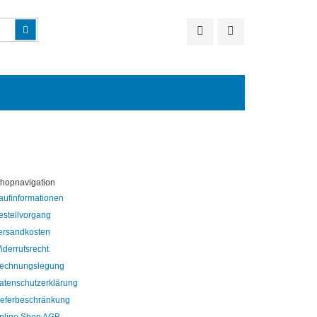
Suchen
hopnavigation
aufinformationen
estellvorgang
ersandkosten
iderrufsrecht
echnungslegung
atenschutzerklärung
ieferbeschränkung