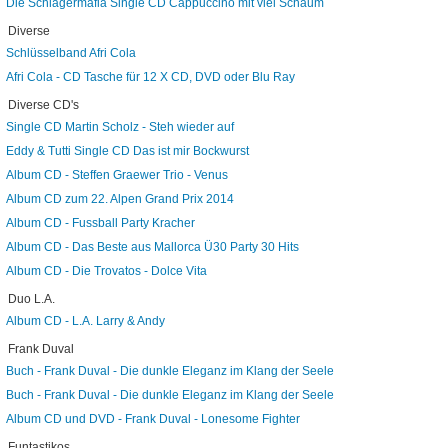
Die Schlagermafia Single CD Cappuccino mit viel Schaum
Diverse
Schlüsselband Afri Cola
Afri Cola - CD Tasche für 12 X CD, DVD oder Blu Ray
Diverse CD's
Single CD Martin Scholz - Steh wieder auf
Eddy & Tutti Single CD Das ist mir Bockwurst
Album CD - Steffen Graewer Trio - Venus
Album CD zum 22. Alpen Grand Prix 2014
Album CD - Fussball Party Kracher
Album CD - Das Beste aus Mallorca Ü30 Party 30 Hits
Album CD - Die Trovatos - Dolce Vita
Duo L.A.
Album CD - L.A. Larry & Andy
Frank Duval
Buch - Frank Duval - Die dunkle Eleganz im Klang der Seele
Buch - Frank Duval - Die dunkle Eleganz im Klang der Seele
Album CD und DVD - Frank Duval - Lonesome Fighter
Funtastikos