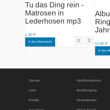
Tu das Ding rein -
Matrosen in
Duval -
Alb
Lederhosen mp3
leganz
Ring
 Seele
Jahr
1,20 €*
Quick View
Add to Wishlist
12,00 €*
Quick View
Add to Wishlist
Sitemap
Kaufinformationen
Links
Bestellvorgang
Kontakt
Versandkosten
Ausschluss
Widerrufsrecht