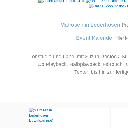
M
atrosen in Le
derhosen
Pr
Event Kalender
Hier k
Tonstudio und Label mit Sitz in Rostock. 
Ob Playback, Halbplayback, Hörbuch- 
Texten bis hin zur fer