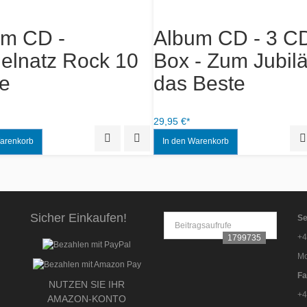
um CD -
Album CD - 3 C
elnatz Rock 10
Box - Zum Jubil
e
das Beste
29,95 €*
Quick View
Add to Wishlist
Sicher Einkaufen!
Se
Beitragsaufrufe
+4
1799735
Mo
Fa
NUTZEN SIE IHR
+4
AMAZON-KONTO