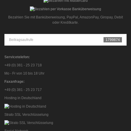
Bezahlen Sie mit Banküberweisung, PayPal, AmazonPay, Giropay, Debit
oder Kreditkarte.
Beitragsaufrufe
1799874
Servicetelefon:
+49 (0) 381 - 25 23 718
Mo - Fr von 10 bis 18 Uhr
Faxanfrage:
+49 (0) 381 - 25 23 717
Hosting in Deutschland
Strato SSL Verschlüsselung