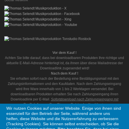
Social Network
Vor dem Kauf !
Achten Sie bitte darauf, dass bei downloadbaren Produkten Ihre richtige und
aktuelle E-Mail-Adresse hinterlegt ist, da ihnen über diese Mailadresse der
Downloadlink zugesendet wird!
Nach dem Kauf !
Sie erhalten sofort nach der Bestellung eine Bestätigungsmail mit den
Zahlungsinformationen und den Kaufdaten. Nach dem Zahlungseingang
wird Ihre Ware innerhalb von 1 bis 2 Werktagen versendet. Bei
downloadbaren Produkten erhalten Sie nach Zahlungseingang ihren
Downloadlink per E-Mail.
Sofortdownload nach Zahlungseingang mit
PayPal, AmazonPay, Giropay, Debit oder Kreditkarte.
Wir nutzen Cookies auf unserer Website. Einige von ihnen sind
essenziell für den Betrieb der Seite, während andere uns
helfen, diese Website und die Nutzererfahrung zu verbessern
(Tracking Cookies). Sie können selbst entscheiden, ob Sie die