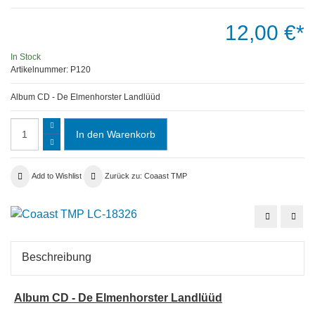
12,00 €*
In Stock
Artikelnummer:
P120
Album CD - De Elmenhorster Landlüüd
Add to Wishlist
Zurück zu: Coaast TMP
Single
Albu
CD
CD
-
-
Spill
Acht
-
die
Beschreibung
Die
Rost
kleine
Suite
Politesse
-
800
Jahr
Album CD - De Elmenhorster Landlüüd
Hans