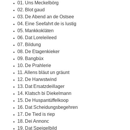
01. Uns Meckelbörg
02. Blot gaud
03. De Abend an de Ostsee
04. Eine Seefahrt de is lustig
05. Mankkokläten
06. Dat Loreleileed
07. Bildung
08. De Etagenkieker
09. Bangbüx
10. De Prahlerie
11. Allens bläut un gräunt
12. De Harwstwind
13. Dat Ersatzdeillager
14. Klatsch bi Diekelmann
15. De Huspantüffelkoop
16. Dat Scheidungsbegehren
17. De Tied is riep
18. Dei Annonc
19. Dat Speigelbild