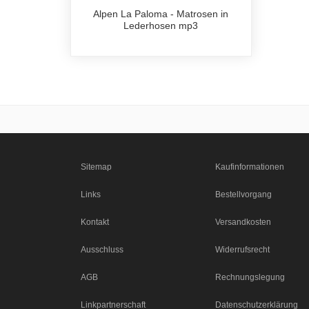
Alpen La Paloma - Matrosen in
Lederhosen mp3
Sitemap
Kaufinformationen
Links
Bestellvorgang
Kontakt
Versandkosten
Ausschluss
Widerrufsrecht
AGB
Rechnungslegung
Linkpartnerschaft
Datenschutzerklärung