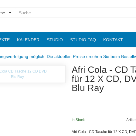
Suchen
rse
EKTE
KALENDER
STUDIO
STUDIO FAQ
KONTAKT
ngsverfolgung möglich. Die aktuellen Preise ersehen Sie beim Bestell
Afri Cola - CD 
für 12 X CD, D
Blu Ray
In Stock
Artik
Afri Cola - CD Tasche für 12 X CD, DVD