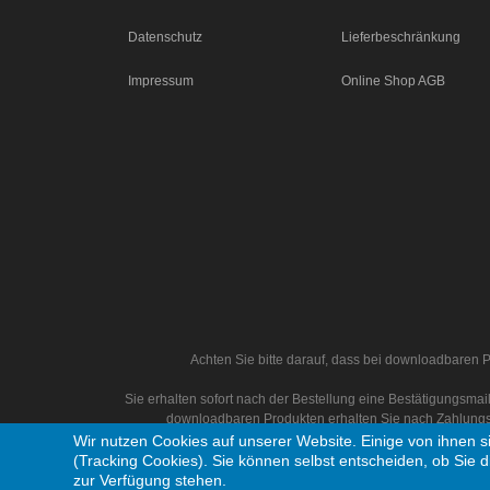
Datenschutz
Lieferbeschränkung
Impressum
Online Shop AGB
Achten Sie bitte darauf, dass bei downloadbaren P
Sie erhalten sofort nach der Bestellung eine Bestätigungsm
downloadbaren Produkten erhalten Sie nach Zahlungs
Wir nutzen Cookies auf unserer Website. Einige von ihnen s
(Tracking Cookies). Sie können selbst entscheiden, ob Sie d
zur Verfügung stehen.