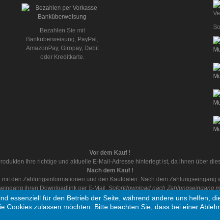
So
Bezahlen Sie mit
Banküberweisung, PayPal,
AmazonPay, Giropay, Debit
oder Kreditkarte.
Vor dem Kauf !
rodukten Ihre richtige und aktuelle E-Mail-Adresse hinterlegt ist, da ihnen über d
Nach dem Kauf !
ail mit den Zahlungsinformationen und den Kaufdaten. Nach dem Zahlungseingang wi
eingang ihren Downloadlink per E-Mail.
Sofortdownload nach Zahlungseingang mit
ind essenziell für den Betrieb der Seite, während andere uns helfen, 
ie Cookies zulassen möchten. Bitte beachten Sie, dass bei einer Ableh