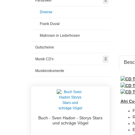
Fanartikel
Diverse
Frank Duval
Matrosen in Lederhosen
Gutscheine
Musik CD's
Besc
Musikinstrumente
Afri C
F
R
Buch - Sven Hadon - Storys Stars
und schräge Vögel
N
E