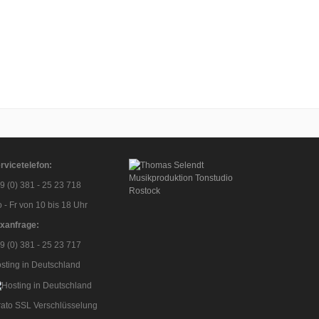
rvicetelefon:
9 (0) 381 - 25 23 718
 - Fr von 10 bis 18 Uhr
xanfrage:
9 (0) 381 - 25 23 717
sting in Deutschland
rato SSL Verschlüsselung