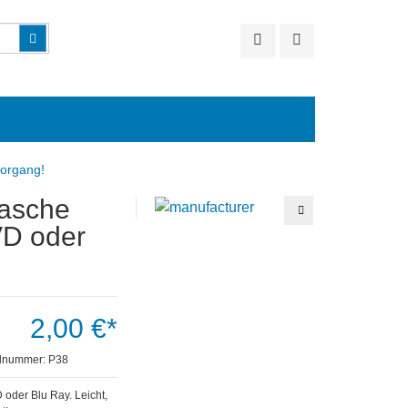
Suchen
vorgang!
Tasche
Schlüsselband
Afri
VD oder
Cola
2,00 €*
elnummer:
P38
 oder Blu Ray. Leicht,