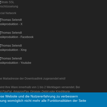
cial Network
iese Mailadresse der Downloadlink zugesendet wird!
rd Ihre Ware innerhalb von 1 bis 2 Werktagen versendet. Bei
 PayPal, AmazonPay, Giropay, Debit oder Kreditkarte.
diese Website und die Nutzererfahrung zu verbessern
nung womöglich nicht mehr alle Funktionalitäten der Seite