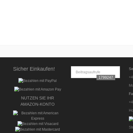
Sicher Einkaufen!
Se
Beitragsaufrufe
+4
1799247
Mo
Fa
NUTZEN SIE IHR
+4
AMAZON-KONTO
Ho
St