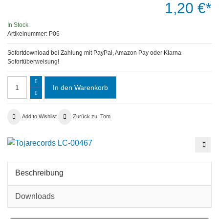
1,20 €*
In Stock
Artikelnummer:
P06
Sofortdownload bei Zahlung mit PayPal, Amazon Pay oder Klarna
Sofortüberweisung!
Add to Wishlist
Zurück zu: Tom
Tom
-
Wen
Türe
sich
Beschreibung
öffn
mp3
Downloads