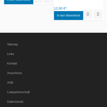
12,00 €*
Quick View
Add to
Sitemap
Links
Kontakt
Ausschluss
AGB
Linkpartnerschaft
Datenschutz