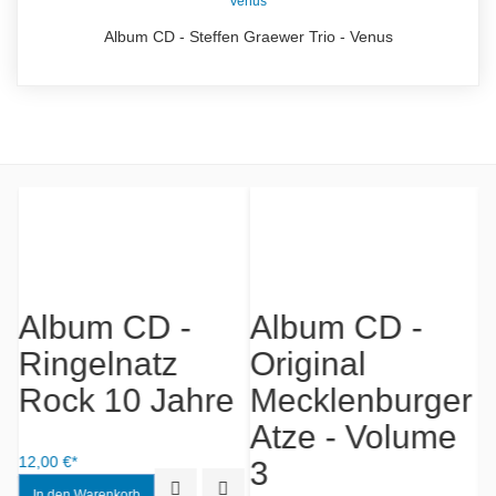
Album CD - Steffen Graewer Trio - Venus
Album CD -
Album CD -
äume
Ringelnatz
Original
J
Rock 10 Jahre
Mecklenburger
S
Atze - Volume
iew
Add to Wishlist
12,00 €*
12
3
Quick View
Add to Wishlist