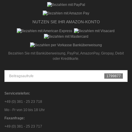
NUTZEN SIE IHR AMAZON-KONTO
Bezahlen Sie mit Banküberweisung, PayPal, AmazonPay, Giropay, Debit
oder Kreditkarte.
Beitragsaufrufe
1799877
Servicetelefon:
+49 (0) 381 - 25 23 718
Mo - Fr von 10 bis 18 Uhr
Faxanfrage:
+49 (0) 381 - 25 23 717