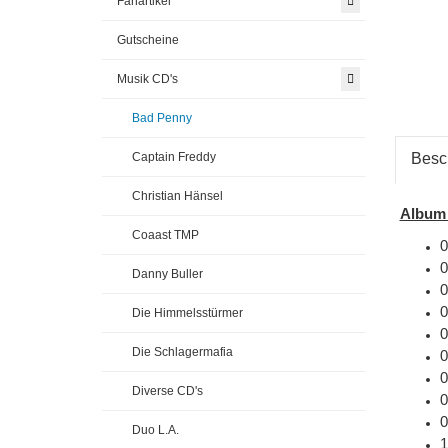
Fanartikel
Gutscheine
Musik CD's
Bad Penny
Captain Freddy
Besc
Christian Hänsel
Album 
Coaast TMP
0
0
Danny Buller
0
0
Die Himmelsstürmer
0
Die Schlagermafia
0
0
Diverse CD's
0
0
Duo L.A.
1