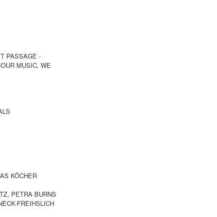
T PASSAGE -
BOUR MUSIC, WE
CALS
EAS KÖCHER
ITZ, PETRA BURNS
NECK-FREIHSLICH