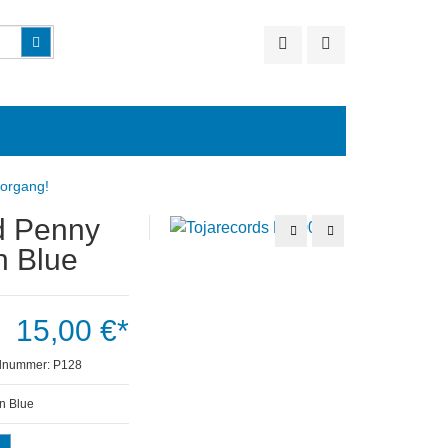
Suchen
vorgang!
d Penny
Album
Album
Doppel
CD
n Blue
CD
-
-
Bad
Bad
Penny
Penny
-
-
Don’t
Rocktails
Cry
15,00 €*
Little
Honey
elnummer:
P128
n Blue