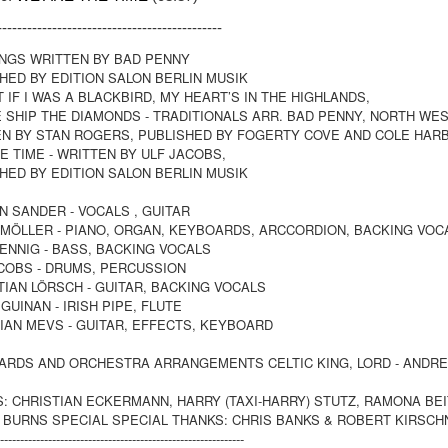
---------------------------------------------
NGS WRITTEN BY BAD PENNY
HED BY EDITION SALON BERLIN MUSIK
 IF I WAS A BLACKBIRD, MY HEART’S IN THE HIGHLANDS,
 SHIP THE DIAMONDS - TRADITIONALS ARR. BAD PENNY, NORTH WES
N BY STAN ROGERS, PUBLISHED BY FOGERTY COVE AND COLE HAR
E TIME - WRITTEN BY ULF JACOBS,
HED BY EDITION SALON BERLIN MUSIK
N SANDER - VOCALS , GUITAR
MÖLLER - PIANO, ORGAN, KEYBOARDS, ARCCORDION, BACKING VO
ENNIG - BASS, BACKING VOCALS
COBS - DRUMS, PERCUSSION
IAN LÖRSCH - GUITAR, BACKING VOCALS
GUINAN - IRISH PIPE, FLUTE
IAN MEVS - GUITAR, EFFECTS, KEYBOARD
RDS AND ORCHESTRA ARRANGEMENTS CELTIC KING, LORD - ANDR
: CHRISTIAN ECKERMANN, HARRY (TAXI-HARRY) STUTZ, RAMONA BE
 BURNS SPECIAL SPECIAL THANKS: CHRIS BANKS & ROBERT KIRSCH
-------------------------------------------------------------