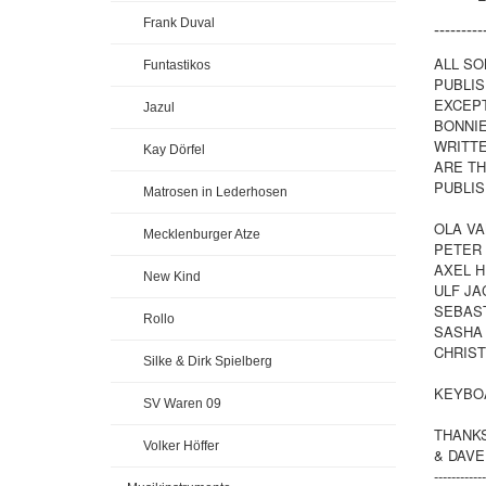
Frank Duval
---------
ALL SO
Funtastikos
PUBLIS
EXCEPT
Jazul
BONNIE
WRITTE
Kay Dörfel
ARE TH
PUBLIS
Matrosen in Lederhosen
OLA VA
Mecklenburger Atze
PETER 
AXEL H
New Kind
ULF JA
SEBAST
Rollo
SASHA 
CHRIST
Silke & Dirk Spielberg
KEYBOA
SV Waren 09
THANKS
Volker Höffer
& DAVE
------------