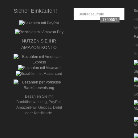
Sicher Einkaufen!
Se
Beitragsaufrufe
+4
1799557
Mo
Fa
NUTZEN SIE IHR
+4
AMAZON-KONTO
Ho
St
So
Bezahlen Sie mit
Banküberweisung, PayPal,
AmazonPay, Giropay, Debit
oder Kreditkarte.