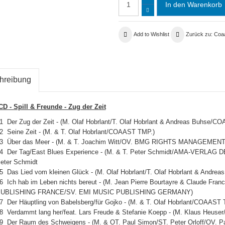
Add to Wishlist
Zurück zu: Coa
hreibung
D - Spill & Freunde - Zug der Zeit
1 Der Zug der Zeit - (M. Olaf Hobrlant/T. Olaf Hobrlant & Andreas Buhse/C
2 Seine Zeit - (M. & T. Olaf Hobrlant/COAAST TMP.)
3 Über das Meer - (M. & T. Joachim Witt/OV. BMG RIGHTS MANAGE
4 Der Tag/East Blues Experience - (M. & T. Peter Schmidt/AMA-VERLAG 
eter Schmidt
5 Das Lied vom kleinen Glück - (M. Olaf Hobrlant/T. Olaf Hobrlant & Andr
6 Ich hab im Leben nichts bereut - (M. Jean Pierre Bourtayre & Claude Fr
UBLISHING FRANCE/SV. EMI MUSIC PUBLISHING GERMANY)
7 Der Häuptling von Babelsberg/für Gojko - (M. & T. Olaf Hobrlant/COAAST 
8 Verdammt lang her/feat. Lars Freude & Stefanie Koepp - (M. Klaus Heuser
9 Der Raum des Schweigens - (M. & OT. Paul Simon/ST. Peter Orloff/OV. P