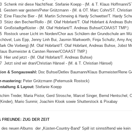
0 Schenk mir diese Nacht/feat. Stefanie Koepp - (M. & T. Klaus Hof
1 Gestern war gestern/Peter Grützmann - (M. & OT. Marc Cohn/ST. Christ
2 Eine Flasche Bier - (M. Martin Schmeing & Hardy Schwetter/T. Hardy Schw
3 Stürz den Becher/Rollo - (M. Olaf Hobrlant/T. Olaf Hobrlant & Andreas 
4 Großstadtgeflüster - (M. Olaf Hobrlant/T. Andreas Buhse/COAAST TMP.)
5 Rostock unser Licht im Norden/Chor aus Schülern der Grundschule am Mü
chövel, Luis Epp, Jenny Linh Bui, Jasmin Markworth, Finja Schultz, Amy Ang
ark Ole Vorberg) (M. Olaf Hobrlant/T. Olaf Hobrlant, Andreas Buhse, Jobst
laus Burmeister & Carsten Renner/COAAST TMP.)
6 Hier und jetzt - (M. Olaf Hobrlant/T. Andreas Buhse)
7 Jetzt sind wir dran/Christian Hänsel - (M. & T. Christian Hänsel)
tion & Songauswahl:
Doc Buhse/Detlev Baumann/Klaus Burmeister/Rene Gö
r-mastering:
Peter Grützmann (Petemusik Rostock)
staltung & Layout:
Stefanie Koepp
Achim Treder, Maria Pistor, Gerd Strosche, Marcel Singer, Bernd Hentschel, O
(Kinder), Mario Sunmir, Joachim Klook sowie Shutterstock & Pixabay
& FREUNDE: ZUG DER ZEIT
el des neuen Albums
der „Küsten-Country-Band“ Spill ist sinnstiftend wie kein