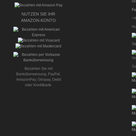
Mo
Fa
NUTZEN SIE IHR
+4
AMAZON-KONTO
Ho
St
So
Bezahlen Sie mit
Banküberweisung, PayPal,
AmazonPay, Giropay, Debit
oder Kreditkarte.