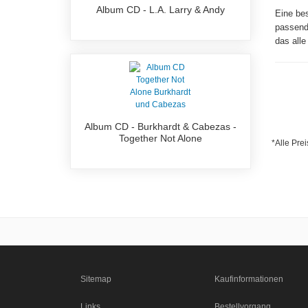
Album CD - L.A. Larry & Andy
Eine bes
passende
das alle
Album CD - Burkhardt & Cabezas -
Together Not Alone
*Alle Prei
Sitemap
Kaufinformationen
Links
Bestellvorgang