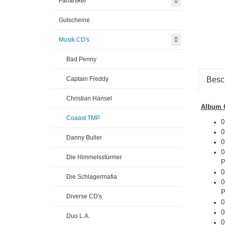
Fanartikel
Gutscheine
Musik CD's
Bad Penny
Captain Freddy
Besc
Christian Hänsel
Album C
Coaast TMP
0
0
Danny Buller
0
0
Die Himmelsstürmer
P
0
Die Schlagermafia
0
P
Diverse CD's
0
0
Duo L.A.
0