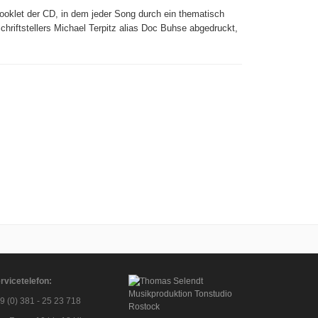
ooklet der CD, in dem jeder Song durch ein thematisch
riftstellers Michael Terpitz alias Doc Buhse abgedruckt,
rvicetelefon:
9 (0) 381 - 25 23 718