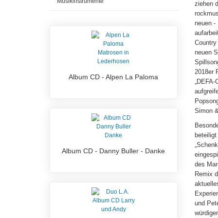
Musikinstrumente
ziehen d
rockmusi
neuen -
aufarbe
Country 
neuen Sp
Spillson
2018er R
Album CD - Alpen La Paloma
„DEFA-Ch
aufgreif
Popsong
Simon & 
Besonde
beteilig
„Schenk
Album CD - Danny Buller - Danke
eingesp
des Marc
Remix de
aktuell
Experie
und Pet
würdige