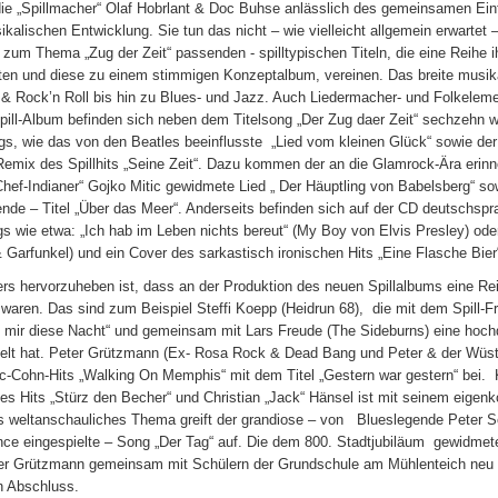
ie „Spillmacher“ Olaf Hobrlant & Doc Buhse anlässlich des gemeinsamen Eintrit
kalischen Entwicklung. Sie tun das nicht – wie vielleicht allgemein erwartet –
zum Thema „Zug der Zeit“ passenden - spilltypischen Titeln, die eine Reihe 
iten und diese zu einem stimmigen Konzeptalbum, vereinen. Das breite musik
& Rock’n Roll bis hin zu Blues- und Jazz. Auch Liedermacher- und Folkelemen
ill-Album befinden sich neben dem Titelsong „Der Zug daer Zeit“ sechzehn we
gs, wie das von den Beatles beeinflusste
„Lied vom kleinen Glück“ sowie der
emix des Spillhits „Seine Zeit“. Dazu kommen der an die Glamrock-Ära erinn
ef-Indianer“ Gojko Mitic gewidmete Lied „ Der Häuptling von Babelsberg“ so
ende – Titel „Über das Meer“. Anderseits befinden sich auf der CD deutschspr
s wie etwa: „Ich hab im Leben nichts bereut“ (My Boy von Elvis Presley) o
Garfunkel) und ein Cover des sarkastisch ironischen Hits „Eine Flasche Bier“
rs hervorzuheben ist, dass an der Produktion des neuen Spillalbums eine R
t waren. Das sind zum Beispiel Steffi Koepp (Heidrun 68), die mit dem Spill-
 mir diese Nacht“ und gemeinsam mit Lars Freude (The Sideburns) eine hoch
ielt hat. Peter Grützmann (Ex- Rosa Rock & Dead Bang und Peter & der Wüst
-Cohn-Hits „Walking On Memphis“ mit dem Titel „Gestern war gestern“ bei. K
s Hits „Stürz den Becher“ und Christian „Jack“ Hänsel ist mit seinem eigenko
es weltanschauliches Thema greift der grandiose – von Blueslegende Peter S
nce eingespielte – Song „Der Tag“ auf. Die dem 800. Stadtjubiläum gewidmet
er Grützmann gemeinsam mit Schülern der Grundschule am Mühlenteich neu ei
n Abschluss.