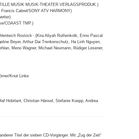
fmann/STILLE-MUSIK MUSIK-THEATER VERLAGSPRODUK.)
ian Francis Cabrel/SONY ATV HARMONY)
etter)
Buhse/COAAST TMP.)
hlenteich Rostock
(Kira Aliyah Ruthenkolk, Enno Pascal
-
eline Beyer, Arthur Dai Trenkenschutz, Ha Linh Nguyen,
 Mehlan, Meno Wagner, Michael Neumann, Rüdiger Lesener,
rner/Knut Linke
laf Hobrlant, Christian Hänsel, Stefanie Koepp, Andrea
 anderer Titel der sieben CD-Vorgänger. Mit „Zug der Zeit“