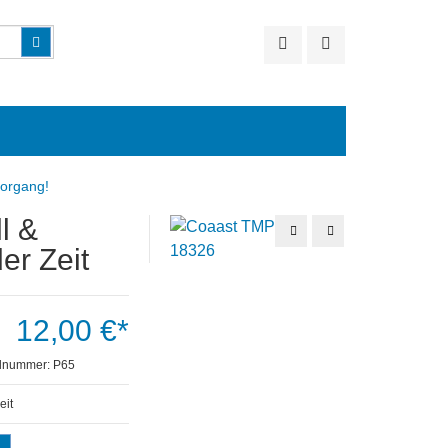
Suchen
vorgang!
l &
Single
Album
CD
CD
er Zeit
-
-
Spill
Achthundert
-
die
Die
Rost®ock
kleine
Suite
Politesse
-
12,00 €*
800
Jahre
Hansestadt
elnummer:
P65
eit