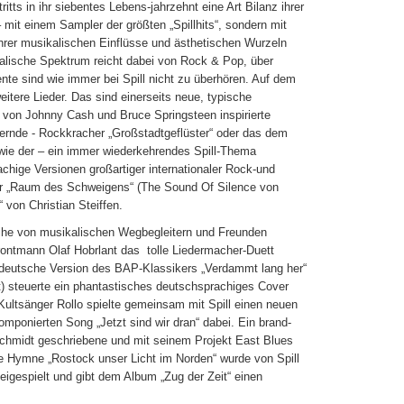
ts in ihr siebentes Lebens-jahrzehnt eine Art Bilanz ihrer
 mit einem Sampler der größten „Spillhits“, sondern mit
ihrer musikalischen Einflüsse und ästhetischen Wurzeln
alische Spektrum reicht dabei von Rock & Pop, über
te sind wie immer bei Spill nicht zu überhören. Auf dem
itere Lieder. Das sind einerseits neue, typische
 von Johnny Cash und Bruce Springsteen inspirierte
ernde - Rockkracher „Großstadtgeflüster“ oder das dem
wie der – ein immer wiederkehrendes Spill-Thema
achige Versionen großartiger internationaler Rock-und
der „Raum des Schweigens“ (The Sound Of Silence von
 von Christian Steiffen.
eihe von musikalischen Wegbegleitern und Freunden
Frontmann Olaf Hobrlant das tolle Liedermacher-Duett
deutsche Version des BAP-Klassikers „Verdammt lang her“
) steuerte ein phantastisches deutschsprachiges Cover
ultsänger Rollo spielte gemeinsam mit Spill einen neuen
mponierten Song „Jetzt sind wir dran“ dabei. Ein brand-
chmidt geschriebene und mit seinem Projekt East Blues
e Hymne „Rostock unser Licht im Norden“ wurde von Spill
gespielt und gibt dem Album „Zug der Zeit“ einen