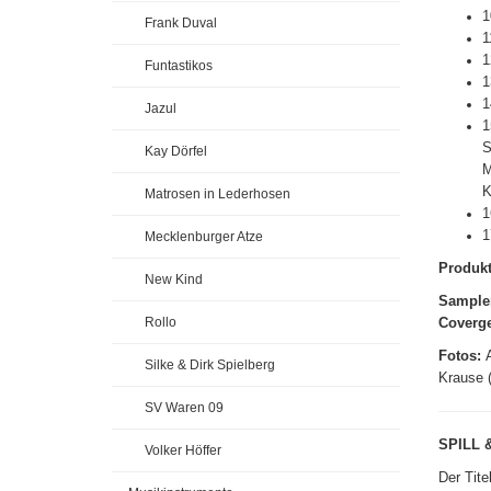
1
Frank Duval
1
1
Funtastikos
1
1
Jazul
1
S
Kay Dörfel
M
K
Matrosen in Lederhosen
1
1
Mecklenburger Atze
Produk
New Kind
Sample
Rollo
Coverge
Fotos:
Silke & Dirk Spielberg
Krause 
SV Waren 09
SPILL 
Volker Höffer
Der Tit