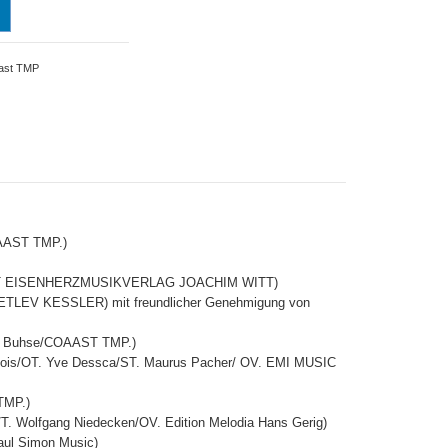
ast TMP
OAAST TMP.)
MENT EISENHERZMUSIKVERLAG JOACHIM WITT)
DETLEV KESSLER) mit freundlicher Genehmigung von
eas Buhse/COAAST TMP.)
ancois/OT. Yve Dessca/ST. Maurus Pacher/ OV. EMI MUSIC
TMP.)
/T. Wolfgang Niedecken/OV. Edition Melodia Hans Gerig)
aul Simon Music)