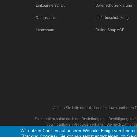
Linkpartnerschaft
Datenschutzerklärung
Datenschutz
Lieferbeschränkung
Impressum
Online Shop AGB
Achten Sie bitte darauf, dass bei downloadbaren P
Sie erhalten sofort nach der Bestellung eine Bestätigungsm
downloadbaren Produkten erhalten Sie nach Zahlungs
Wir nutzen Cookies auf unserer Website. Einige von ihnen s
(Tracking Cookies). Sie können selbst entscheiden, ob Sie d