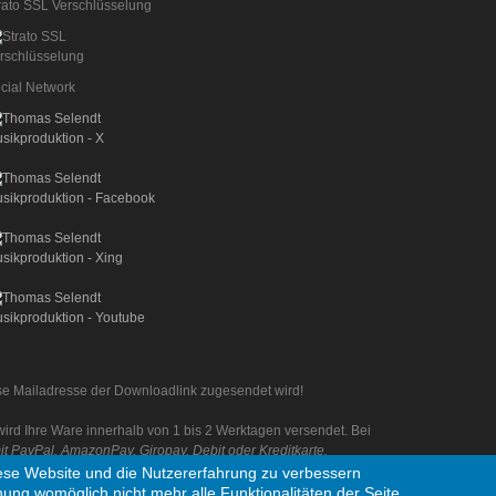
rato SSL Verschlüsselung
cial Network
iese Mailadresse der Downloadlink zugesendet wird!
rd Ihre Ware innerhalb von 1 bis 2 Werktagen versendet. Bei
 PayPal, AmazonPay, Giropay, Debit oder Kreditkarte.
diese Website und die Nutzererfahrung zu verbessern
nung womöglich nicht mehr alle Funktionalitäten der Seite