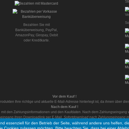
St
So
Bezahlen Sie mit
Banküberweisung, PayPal,
AmazonPay, Giropay, Debit
oder Kreditkarte.
Vor dem Kauf !
rodukten Ihre richtige und aktuelle E-Mail-Adresse hinterlegt ist, da ihnen über d
Nach dem Kauf !
ail mit den Zahlungsinformationen und den Kaufdaten. Nach dem Zahlungseingang wi
eingang ihren Downloadlink per E-Mail.
Sofortdownload nach Zahlungseingang mit
ind essenziell für den Betrieb der Seite, während andere uns helfen, 
ie Cookies zulassen möchten. Bitte beachten Sie, dass bei einer Ableh