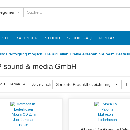
Suchen
tegories
EKTE
KALENDER
STUDIO
STUDIO FAQ
KONTAKT
ngsverfolgung möglich. Die aktuellen Preise ersehen Sie beim Bestell
 sound & media GmbH
Sortierte Produktbezeichnung
e 1 – 14 von 14
Sortiert nach
Album CD - Alpen La Pal