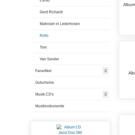
Cento
Album
Gerd Richardt
Matrosen in Lederhosen
Rollo
Tom
Van Sander
Fanartikel
Alb
Gutscheine
Musik CD's
Musikinstrumente