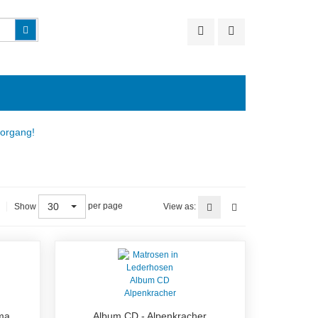
Suchen
vorgang!
30
per page
Show
View as:
oma
Album CD - Alpenkracher