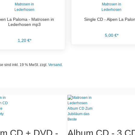
pen La Paloma - Matrosen in
Single CD - Alpen La Pal
Lederhosen mp3
5,00 €*
1,20 €*
se sind inkl. 19 % MwSt. zzgl.
Versand.
um CD + DVD -
Album CD - 3 C