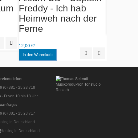
Mallorc
äum
Freddy - Ich hab
Heimweh nach der
15,00 €*
Ferne
Quick View
Add to Wishlist
12,00 €*
Quick View
Add to Wishlist
rvicetelefon:
9 (0) 381 - 25 23 718
 - Fr von 10 bis 18 Uhr
xanfrage:
9 (0) 381 - 25 23 717
sting in Deutschland