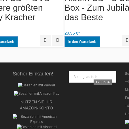
re größten
Box - Zum Jubil
y Kracher
das Beste
29,95 €*
Quick View
Add to Wishlist
Sicher Einkaufen!
Se
Beitragsaufrufe
+4
1799534
Mo
Fa
NUTZEN SIE IHR
+4
AMAZON-KONTO
Ho