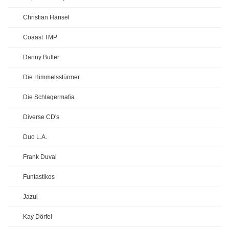
Christian Hänsel
Coaast TMP
Danny Buller
Die Himmelsstürmer
Die Schlagermafia
Diverse CD's
Duo L.A.
Frank Duval
Funtastikos
Jazul
Kay Dörfel