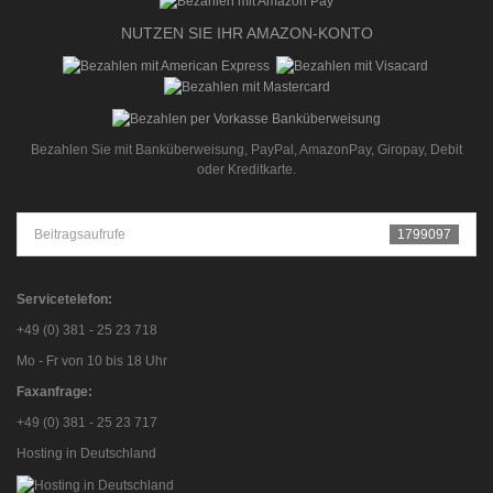
NUTZEN SIE IHR AMAZON-KONTO
Bezahlen Sie mit Banküberweisung, PayPal, AmazonPay, Giropay, Debit
oder Kreditkarte.
Beitragsaufrufe
1799097
Servicetelefon:
+49 (0) 381 - 25 23 718
Mo - Fr von 10 bis 18 Uhr
Faxanfrage:
+49 (0) 381 - 25 23 717
Hosting in Deutschland