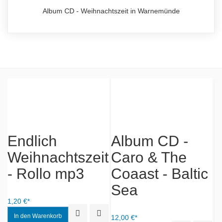
Album CD - Weihnachtszeit in Warnemünde
-
Endlich
Album CD -
Weihnachtszeit
Caro & The
F
- Rollo mp3
Coaast - Baltic
K
Sea
iew
Add to Wishlist
1,20 €*
10
Quick View
Add to Wishlist
12,00 €*