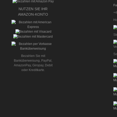
Fa
NUTZEN SIE IHR
+4
AMAZON-KONTO
Ho
St
So
Bezahlen Sie mit
Banküberweisung, PayPal,
AmazonPay, Giropay, Debit
oder Kreditkarte.