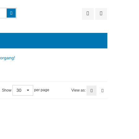
Suchen
vorgang!
30
per page
Show
View as: