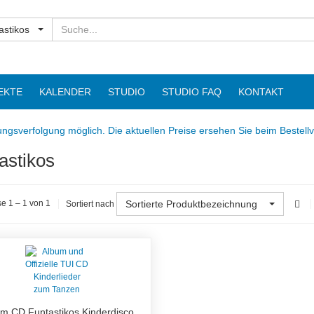
Suchen
astikos
EKTE
KALENDER
STUDIO
STUDIO FAQ
KONTAKT
ngsverfolgung möglich. Die aktuellen Preise ersehen Sie beim Bestell
astikos
Sortierte Produktbezeichnung
e 1 – 1 von 1
Sortiert nach
m CD Funtastikos Kinderdisco