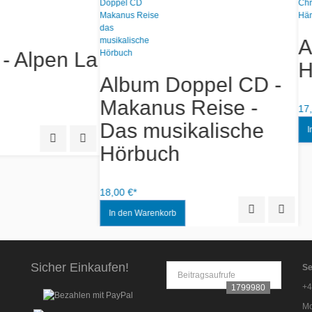
m CD - Original
Album CD - Jazu
lenburger Atze -
Duo - Still Life
ume 4
12,00 €*
Quick View
Add to Wishlist
Sicher Einkaufen!
Se
Beitragsaufrufe
+4
1799980
Mo