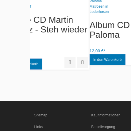
hristian
hier
Albu
Album CD -
Meck
Rost®ock Suite 2
Vol
Quick View
Add to Wishlist
12,95 €*
Quick View
Add to Wishlist
12,00 €*
Sitemap
Kaufinformationen
Links
Bestellvorgang