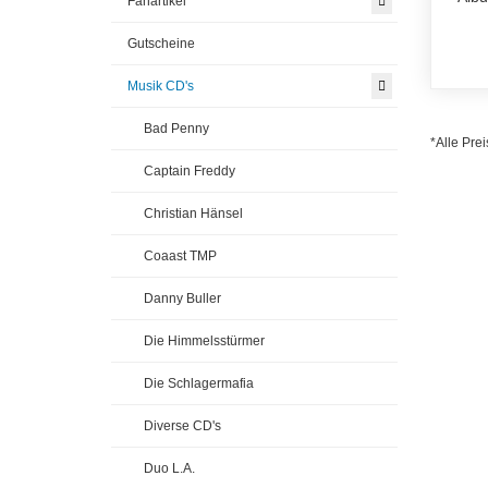
Fanartikel
Gutscheine
Musik CD's
Bad Penny
*Alle Prei
Captain Freddy
Christian Hänsel
Coaast TMP
Danny Buller
Die Himmelsstürmer
Die Schlagermafia
Diverse CD's
Duo L.A.