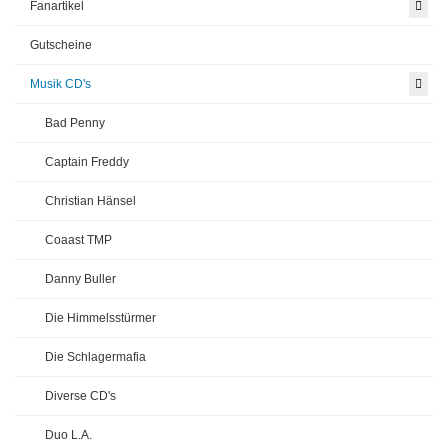
Fanartikel
Gutscheine
Musik CD's
Bad Penny
Captain Freddy
Christian Hänsel
Coaast TMP
Danny Buller
Die Himmelsstürmer
Die Schlagermafia
Diverse CD's
Duo L.A.