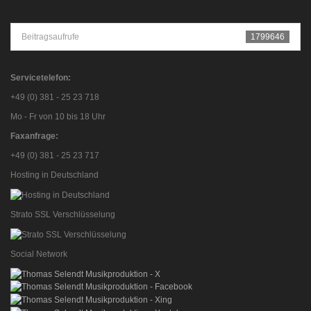
Beitragsaufrufe
1799646
Servicetelefon:
+49 (0) 381 - 25 23 718
Mo - Fr von 10 bis 18 Uhr
Faxanfrage:
+49 (0) 381 - 25 23 717
Hosting in Deutschland
Strato SSL Verschlüsselung
Social Network