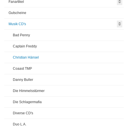
Fanartikel
Gutscheine
Musik CD's
Bad Penny
Captain Freddy
Christian Hänsel
Coaast TMP
Danny Buller
Die Himmelsstürmer
Die Schlagermafia
Diverse CD's
Duo L.A.