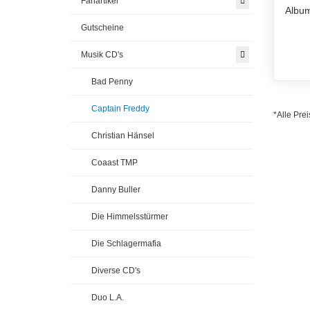
Fanartikel
Album
Gutscheine
Musik CD's
Bad Penny
Captain Freddy
*Alle Prei
Christian Hänsel
Coaast TMP
Danny Buller
Die Himmelsstürmer
Die Schlagermafia
Diverse CD's
Duo L.A.