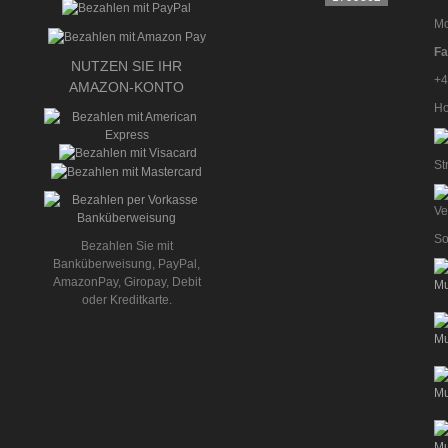
Mo
Fa
NUTZEN SIE IHR
+4
AMAZON-KONTO
Ho
St
So
Bezahlen Sie mit
Banküberweisung, PayPal,
AmazonPay, Giropay, Debit
oder Kreditkarte.