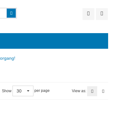
Suchen
vorgang!
30
per page
Show
View as: