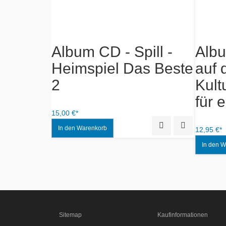
r übern
Album CD - Spill -
Alb
n in
Heimspiel Das Beste
auf 
mp3
2
Kult
für 
15,00 €*
Quick View
Add to Wishlist
Quick View
Add to Wishlist
12,95 €*
Sitemap
Kaufinformationen