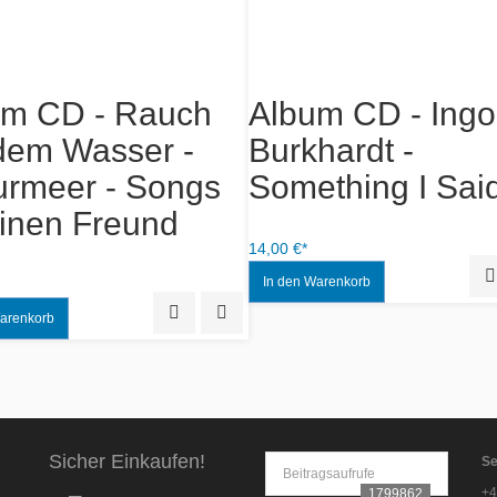
um CD - Rauch
Album CD - Ingol
dem Wasser -
Burkhardt -
urmeer - Songs
Something I Sai
einen Freund
14,00 €*
Quick View
Add to Wishlist
Sicher Einkaufen!
Se
Beitragsaufrufe
+4
1799862