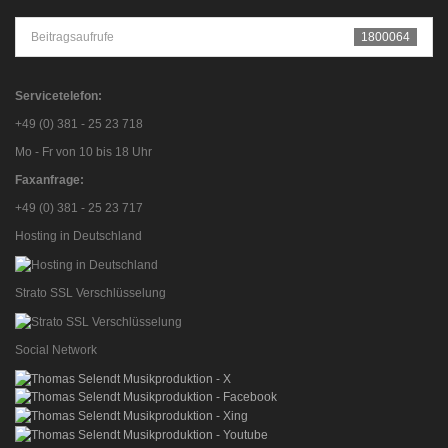
Beitragsaufrufe
1800064
Servicetelefon:
+49 (0) 381 - 25 23 718
Mo - Fr von 10 bis 18 Uhr
Faxanfrage:
+49 (0) 381 - 25 23 717
Hosting in Deutschland
Strato SSL Verschlüsselung
Social Network