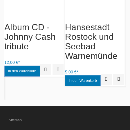
Album CD -
Johnny Cash
Hansestadt
.
tribute
Rostock und
Seebad
R
12,00 €*
Warnemünde
Quick View
Add to Wishlist
5,00 €*
15
Quick View
Add to
iew
Add to Wishlist
Sitemap