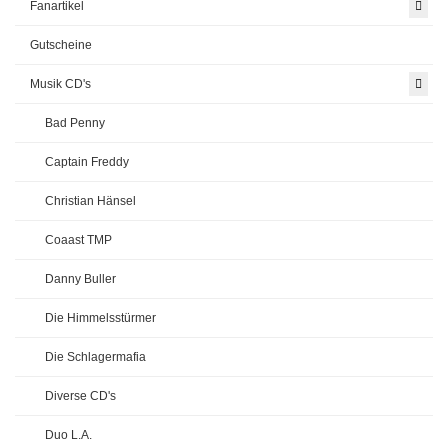
Fanartikel
Gutscheine
Musik CD's
Bad Penny
Captain Freddy
Christian Hänsel
Coaast TMP
Danny Buller
Die Himmelsstürmer
Die Schlagermafia
Diverse CD's
Duo L.A.