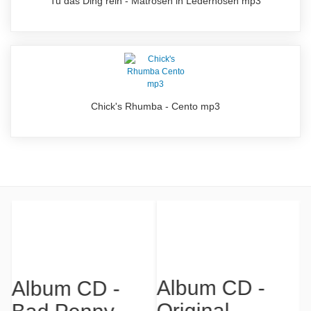
Tu das Ding rein - Matrosen in Lederhosen mp3
Chick's Rhumba - Cento mp3
Album CD -
Album CD -
Original