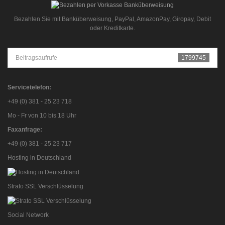
Bezahlen Sie mit Banküberweisung, PayPal, AmazonPay, Giropay, Debit
oder Kreditkarte.
Beitragsaufrufe
1799745
Servicetelefon:
+49 (0) 381 - 25 23 718
Mo - Fr von 10 bis 18 Uhr
Faxanfrage:
+49 (0) 381 - 25 23 717
Hosting in Deutschland
Strato SSL Verschlüsselung
Social Network