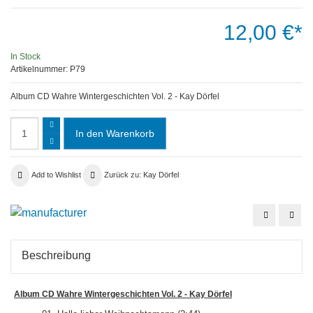
12,00 €*
In Stock
Artikelnummer:
P79
Album CD Wahre Wintergeschichten Vol. 2 - Kay Dörfel
Add to Wishlist
Zurück zu: Kay Dörfel
Album
Albu
Doppel
CD
CD
-
-
Frei
Die
wie
Beschreibung
Legende
Robi
Roy
Black
Album CD Wahre Wintergeschichten Vol. 2 - Kay Dörfel