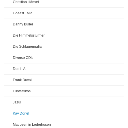
Christian Hänsel
Coaast TMP
Danny Buller
Die Himmelsstürmer
Die Schlagermafia
Diverse CD's
Duo L.A.
Frank Duval
Funtastikos
Jazul
Kay Dörfel
Matrosen in Lederhosen