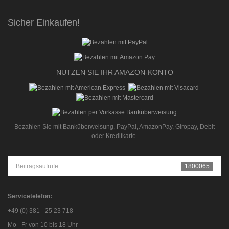
Sicher Einkaufen!
NUTZEN SIE IHR AMAZON-KONTO
Bezahlen Sie mit Banküberweisung, PayPal, AmazonPay, Giropay, Debit
oder Kreditkarte.
Beitragsaufrufe
1800065
Servicetelefon:
+49 (0) 381 - 25 23 718
Mo - Fr von 10 bis 18 Uhr