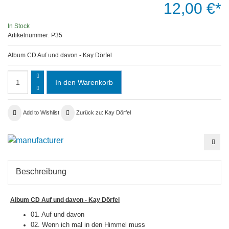
12,00 €*
In Stock
Artikelnummer:
P35
Album CD Auf und davon - Kay Dörfel
Add to Wishlist
Zurück zu: Kay Dörfel
Albu
Dopp
CD
-
Die
Beschreibung
Lege
Roy
Blac
Album CD Auf und davon - Kay Dörfel
01.
Auf und davon
02.
Wenn ich mal in den Himmel muss