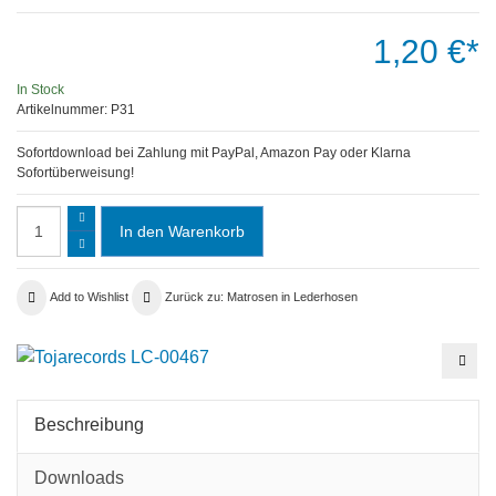
1,20 €*
In Stock
Artikelnummer:
P31
Sofortdownload bei Zahlung mit PayPal, Amazon Pay oder Klarna
Sofortüberweisung!
Add to Wishlist
Zurück zu: Matrosen in Lederhosen
Der
Meck
Karn
-
Matr
Beschreibung
in
Lede
mp3
Downloads