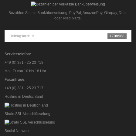
Bezahlen Sie mit Banküberweisung, PayPal, AmazonPay, Giropay, Debit
oder Kreditkarte.
Beitragsaufrufe
1798988
Servicetelefon:
+49 (0) 381 - 25 23 718
Mo - Fr von 10 bis 18 Uhr
Faxanfrage:
+49 (0) 381 - 25 23 717
Hosting in Deutschland
Strato SSL Verschlüsselung
Social Network