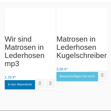
Wir sind
Matrosen in
Matrosen in
Lederhosen
S
Lederhosen
Kugelschreiber
mp3
3,00 €*
12
iew
Add to Wishlist
Quick View
Add to
Benachrichtigen Sie mich!
1,20 €*
Quick View
Add to Wishlist