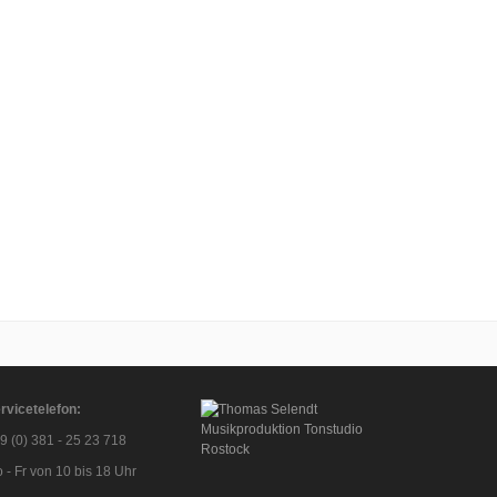
rvicetelefon:
9 (0) 381 - 25 23 718
 - Fr von 10 bis 18 Uhr