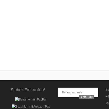
Sicher Einkaufen!
Se
Beitragsaufrufe
+4
1799839
Mo