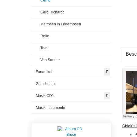
Cento
Gerd Richardt
Matrosen in Lederhosen
Rollo
Tom
Besc
Van Sander
Fanartikel
Gutscheine
Musik CD's
Musikinstrumente
Chick's
P