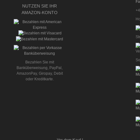
Fa
NUTZEN SIE IHR
+4
AMAZON-KONTO
Ho
St
So
Bezahlen Sie mit
Banküberweisung, PayPal,
AmazonPay, Giropay, Debit
oder Kreditkarte.
Vor dem Kauf !