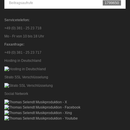
Beitragsaufrufe
1799650
Servicetelefon:
+49 (0) 381 - 25 23 718
Mo - Fr von 10 bis 18 Uhr
Faxanfrage:
+49 (0) 381 - 25 23 717
Hosting in Deutschland
Strato SSL Verschlüsselung
Social Network