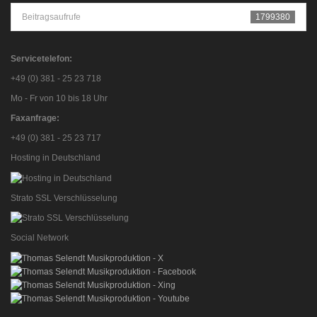
Beitragsaufrufe
1799380
Servicetelefon:
+49 (0) 381 - 25 23 718
Mo - Fr von 10 bis 18 Uhr
Faxanfrage:
+49 (0) 381 - 25 23 717
Hosting in Deutschland
Strato SSL Verschlüsselung
Social Network