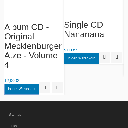
Single CD
Album CD -
M
e
Nananana
Original
Mecklenburger
5,00 €*
Atze - Volume
Quick View
Add to
12
4
iew
Add to Wishlist
12,00 €*
Quick View
Add to Wishlist
Sitemap
Links