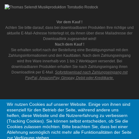
Vor dem Kauf !
Achten Sie bitte darauf, dass bei downloadbaren Produkten Ihre richtige und
aktuelle E-Mail-Adresse hinterlegt ist, da ihnen über diese Mailadresse der
Downloadlink zugesendet wird!
Nach dem Kauf !
Sie erhalten sofort nach der Bestellung eine Bestätigungsmail mit den
Zahlungsinformationen und den Kaufdaten. Nach dem Zahlungseingang
wird Ihre Ware innerhalb von 1 bis 2 Werktagen versendet. Bei
downloadbaren Produkten erhalten Sie nach Zahlungseingang ihren
Downloadlink per E-Mail.
Sofortdownload nach Zahlungseingang mit
PayPal, AmazonPay, Giropay, Debit oder Kreditkarte.
Wir nutzen Cookies auf unserer Website. Einige von ihnen sind
essenziell für den Betrieb der Seite, während andere uns
Copyright © 1995 - 2026 Thomas Selendt Musikproduktion. Alle Rechte vorbehalten
helfen, diese Website und die Nutzererfahrung zu verbessern
(Tracking Cookies). Sie können selbst entscheiden, ob Sie die
Cookies zulassen möchten. Bitte beachten Sie, dass bei einer
Ablehnung womöglich nicht mehr alle Funktionalitäten der Seite
Ein Unternehmen aus Deutschland
zur Verfügung stehen.