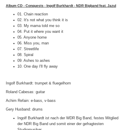
Not
Alon
Album CD - Conquests - Ingolf Burkhardt - NDR Bigband feat. Jazul
01.
Chain reaction
02.
It's not what you think it is
03.
My mama told me so
04.
Put it where you want it
05.
Anyone home
06.
Miss you, man
07.
Streetlife
08.
Spiral
09.
Ashes to ashes
10.
One day I'll fly away
Ingolf Burkhardt: trumpet & fluegelhorn
Roland Cabesas: guitar
Achim Refain: e-bass, v-bass
Gery Husband: drums
Ingolf Burkhardt ist nach der WDR Big Band, festes Mitglied
der NDR Big Band und somit einer der gefragtesten
Studiomusiker.