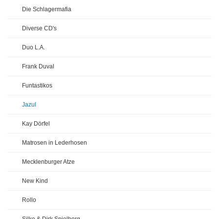
Die Schlagermafia
Diverse CD's
Duo L.A.
Frank Duval
Funtastikos
Jazul
Kay Dörfel
Matrosen in Lederhosen
Mecklenburger Atze
New Kind
Rollo
Silke & Dirk Spielberg