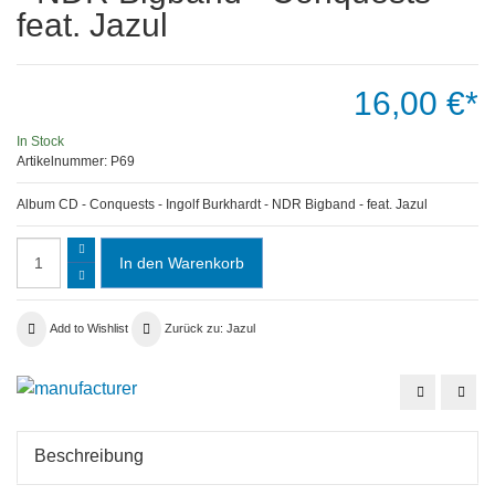
feat. Jazul
16,00 €*
In Stock
Artikelnummer:
P69
Album CD - Conquests - Ingolf Burkhardt - NDR Bigband - feat. Jazul
Add to Wishlist
Zurück zu: Jazul
Album
Albu
CD
CD
-
-
Jazul
Burk
Duo
&
Beschreibung
-
Cabe
Still
-
Life
Toge