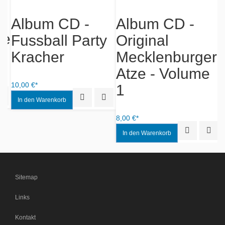
Album CD -
Album CD -
e
Fussball Party
Original
M
Kracher
Mecklenburger
Atze - Volume
10,00 €*
1
iew
Add to Wishlist
Quick View
Add to Wishlist
1,
8,00 €*
Quick View
Add to
Sitemap
Links
Kontakt