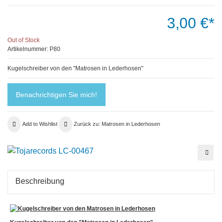
3,00 €*
Out of Stock
Artikelnummer:
P80
Kugelschreiber von den "Matrosen in Lederhosen"
Benachrichtigen Sie mich!
Add to Wishlist
Zurück zu: Matrosen in Lederhosen
Matr
in
Lede
Tass
Beschreibung