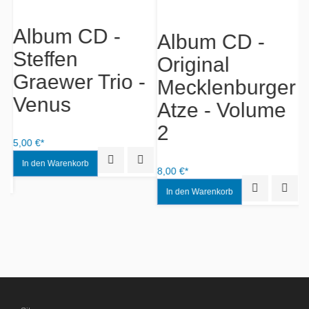
Album CD -
Album CD -
Steffen
Original
O
Graewer Trio -
Mecklenburger
Venus
Atze - Volume
A
2
5,00 €*
Quick View
Add to Wishlist
8,00 €*
12
iew
Add to Wishlist
Quick View
Add to