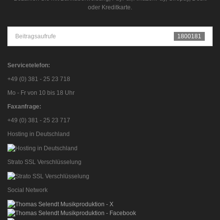
oder Kreditkarte.
Beitragsaufrufe
1800181
Servicetelefon:
+49 (0) 381 - 25 23 718
Mo - Fr von 10 bis 18 Uhr
Faxanfrage:
+49 (0) 381 - 25 23 717
Hosting in Deutschland
Strato SSL Verschlüsselung
Social Network