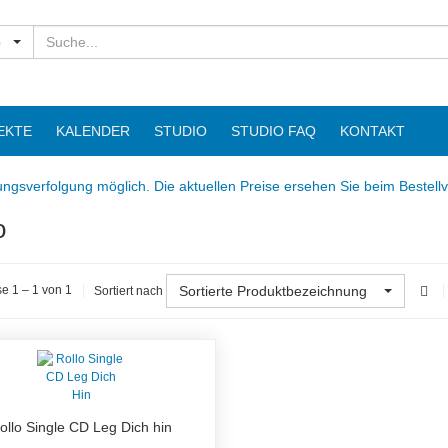
Suchen
o
EKTE
KALENDER
STUDIO
STUDIO FAQ
KONTAKT
ngsverfolgung möglich. Die aktuellen Preise ersehen Sie beim Bestell
o
Sortierte Produktbezeichnung
e 1 – 1 von 1
Sortiert nach
ollo Single CD Leg Dich hin