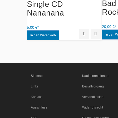
Album CD - Die
Albu
Trovatos - Dolce Vita
Larr
Quick View
Add to Wishlist
4,00 €*
17,00 €*
Quick View
Add to Wishlist
Sitemap
Kaufinformationen
Links
Bestellvorgang
Kontakt
Versandkosten
Ausschluss
Widerrufsrecht