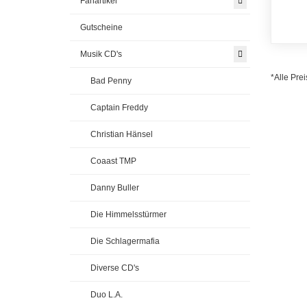
Fanartikel
Gutscheine
Musik CD's
*Alle Prei
Bad Penny
Captain Freddy
Christian Hänsel
Coaast TMP
Danny Buller
Die Himmelsstürmer
Die Schlagermafia
Diverse CD's
Duo L.A.