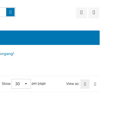
Suchen
vorgang!
30
per page
Show
View as: