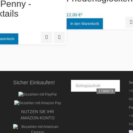
m CD - L.A.
Album CD zum 2
y & Andy
Alpen Grand Pri
2014
Quick View
Add to Wishlist
10,00 €*
Sicher Einkaufen!
Se
Beitragsaufrufe
+4
1798973
Mo
Fa
NUTZEN SIE IHR
+4
AMAZON-KONTO
Ho