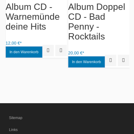
Album CD -
Album Doppel
A
Warnemünde
CD - Bad
deine Hits
Penny -
O
Rocktails
iew
Add to Wishlist
12,00 €*
12
Quick View
Add to Wishlist
20,00 €*
Quick View
Add to
Sitemap
Links