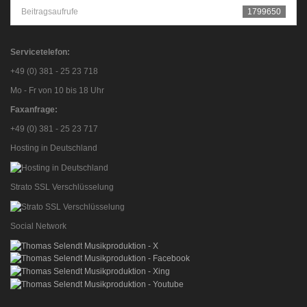
Beitragsaufrufe
1799650
Servicetelefon:
+49 (0) 381 - 25 23 718
Mo - Fr von 10 bis 18 Uhr
Faxanfrage:
+49 (0) 381 - 25 23 717
Hosting in Deutschland
Strato SSL Verschlüsselung
Social Network