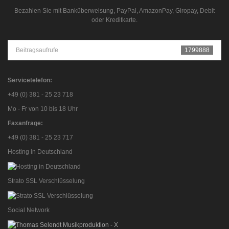
Bezahlen Sie mit Banküberweisung, PayPal, AmazonPay, Giropay, Debit
oder Kreditkarte.
Beitragsaufrufe
1799888
Servicetelefon:
+49 (0) 381 - 25 23 718
Mo - Fr von 10 bis 18 Uhr
Faxanfrage:
+49 (0) 381 - 25 23 717
Hosting in Deutschland
Strato SSL Verschlüsselung
Social Network