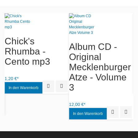
Chick's
M
Album CD -
Rhumba -
Original
Cento mp3
Mecklenburger
Atze - Volume
1,20 €*
12
3
Quick View
Add to Wishlist
12,00 €*
iew
Add to Wishlist
Quick View
Add to