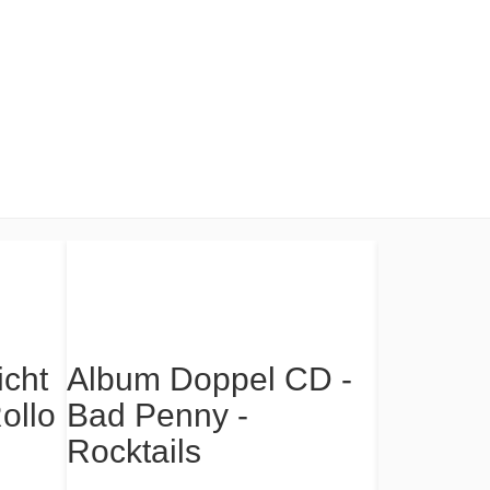
icht
Album Doppel CD -
ollo
Bad Penny -
Buch - 
Rocktails
Die dun
im Klan
20,00 €*
Quick View
Add to Wishlist