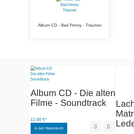
Album CD - Bad Penny - Träumer
ill -
Album CD - Die alten
Filme - Soundtrack
Lach
Matr
12,00 €*
Led
Quick View
Add to Wishlist
Quick View
Add to Wishlist