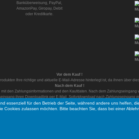
Banküberweisung, PayPal,
AmazonPay, Giropay, Debit
oder Kreditkarte.
Vor dem Kauf !
rodukten Ihre richtige und aktuelle E-Mail-Adresse hinterlegt ist, da ihnen über d
Nach dem Kauf !
ail mit den Zahlungsinformationen und den Kaufdaten. Nach dem Zahlungseingang wi
eingang ihren Downloadlink per E-Mail.
Sofortdownload nach Zahlungseingang mit
ind essenziell für den Betrieb der Seite, während andere uns helfen, 
ie Cookies zulassen möchten. Bitte beachten Sie, dass bei einer Ableh
 vorbehalten
Ein Unter