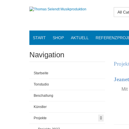
All Ca
START
SHOP
AKTUELL
REFERENZPROJ
Navigation
Projek
Startseite
Jeane
Tonstudio
Mit
Beschallung
Künstler
Projekte