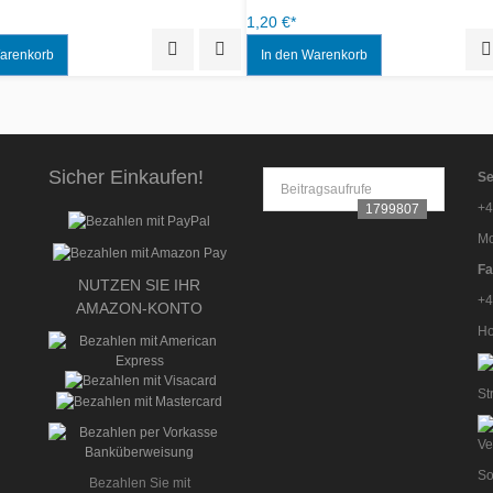
Quick View
Add to Wishlist
Sicher Einkaufen!
Se
Beitragsaufrufe
+4
1799807
Mo
Fa
NUTZEN SIE IHR
+4
AMAZON-KONTO
Ho
St
So
Bezahlen Sie mit