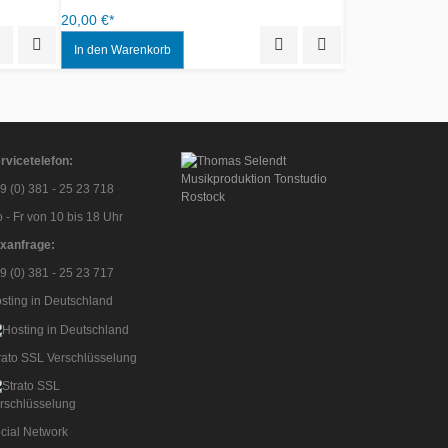
Quick View
Add to Wishlist
12,99 €*
rvicetelefon:
9 (0) 381 - 25 23 718
 - Fr von 10 bis 18 Uhr
xanfrage:
9 (0) 381 - 25 23 717
sting in Deutschland
rato SSL Verschlüsselung
cial Network