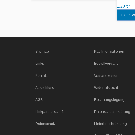
1,20 €*
Sitemap
Kaufinformationen
Links
Bestellvorgang
Kontakt
Versandkosten
Ausschluss
Widerrufsrecht
AGB
Rechnungslegung
Linkpartnerschaft
Datenschutzerklärung
Datenschutz
Lieferbeschränkung