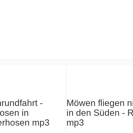
Möwen fliegen n
in den Süden - R
rundfahrt -
mp3
osen in
erhosen mp3
1,20 €*