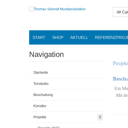
All Ca
START
SHOP
AKTUELL
REFERENZPROJ
Navigation
Projek
Startseite
Bescha
Tonstudio
Ein Mus
Beschallung
Mit de
Künstler
Projekte