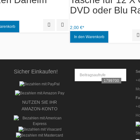
Quick View
Add to Wishlist
2,00 €*
Sicher Einkaufen!
Se
Beitragsaufrufe
+4
1799700
Mo
Fa
NUTZEN SIE IHR
+4
AMAZON-KONTO
Ho
St