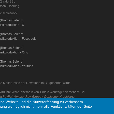
cial Network
iese Mailadresse der Downloadlink zugesendet wird!
rd Ihre Ware innerhalb von 1 bis 2 Werktagen versendet. Bei
 PayPal, AmazonPay, Giropay, Debit oder Kreditkarte.
diese Website und die Nutzererfahrung zu verbessern
nung womöglich nicht mehr alle Funktionalitäten der Seite