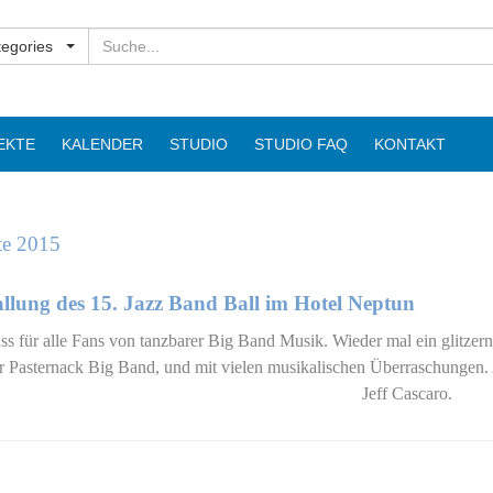
Suchen
tegories
EKTE
KALENDER
STUDIO
STUDIO FAQ
KONTAKT
te 2015
llung des 15. Jazz Band Ball im Hotel Neptun
s für alle Fans von tanzbarer Big Band Musik. Wieder mal ein glitz
r Pasternack Big Band, und mit vielen musikalischen Überraschungen. 
Jeff Cascaro.