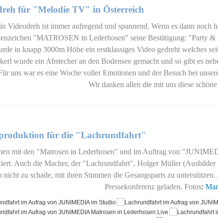
reh für "Melodie TV" in Österreich
in Videodreh ist immer aufregend und spannend. Wenn es dann noch ho
enzeichen "MATROSEN in Lederhosen" seine Bestätigung: "Party & S
rde in knapp 3000m Höhe ein erstklassiges Video gedreht welches sei
erl wurde ein Abstecher an den Bodensee gemacht und so gibt es neb
Für uns war es eine Woche voller Emotionen und der Besuch bei unsere
Wir danken allen die mit uns diese schöne
produktion für die "Lachrundfahrt"
n mit den "Matrosen in Lederhosen" und im Auftrag von "JUNIMEDI
iert. Auch die Macher, der "Lachrundfahrt",
Holger Müller (Ausbilder
h nicht zu schade, mit ihren Stimmen die Gesangsparts zu unterstütz
Pressekonferenz geladen. Fotos
:
Mar