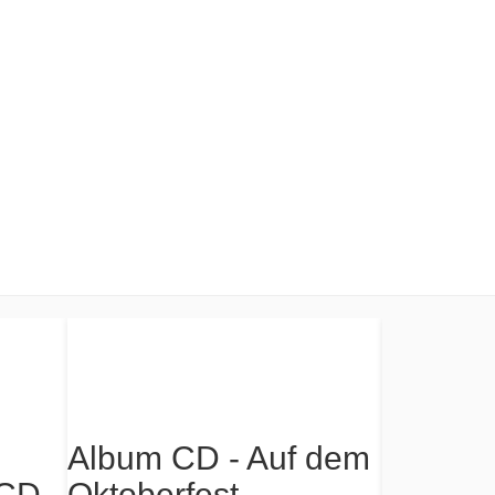
Album CD - Auf dem
 CD,
Single 
Oktoberfest
ay
Palom