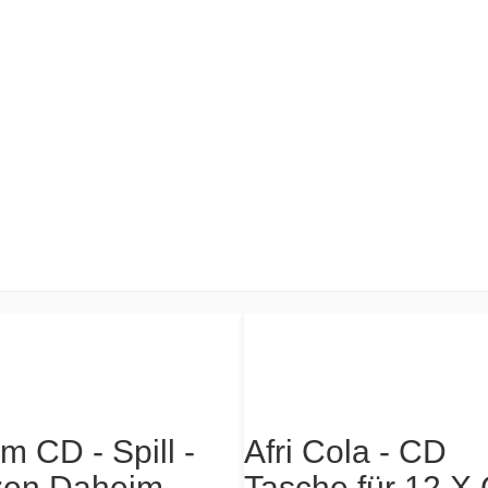
m CD - Spill -
Afri Cola - CD
zen Daheim
Tasche für 12 X
DVD oder Blu R