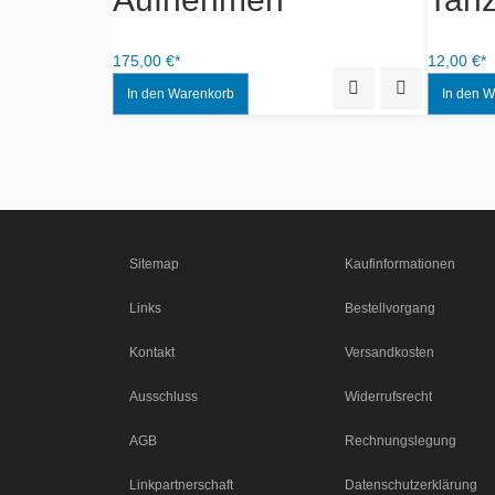
175,00 €*
12,00 €*
Quick View
Add to Wishlist
Quick View
Add to Wishlist
Sitemap
Kaufinformationen
Links
Bestellvorgang
Kontakt
Versandkosten
Ausschluss
Widerrufsrecht
AGB
Rechnungslegung
Linkpartnerschaft
Datenschutzerklärung