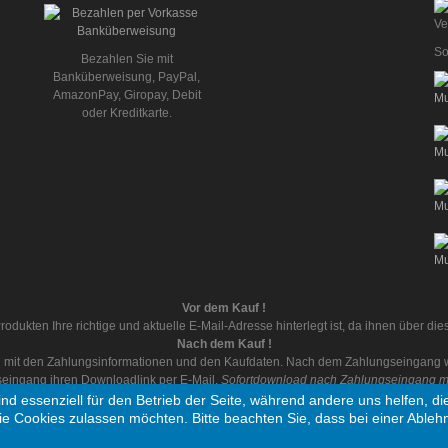
So
Bezahlen Sie mit
Banküberweisung, PayPal,
AmazonPay, Giropay, Debit
oder Kreditkarte.
Vor dem Kauf !
rodukten Ihre richtige und aktuelle E-Mail-Adresse hinterlegt ist, da ihnen über d
Nach dem Kauf !
ail mit den Zahlungsinformationen und den Kaufdaten. Nach dem Zahlungseingang wi
eingang ihren Downloadlink per E-Mail.
Sofortdownload nach Zahlungseingang mit
ind essenziell für den Betrieb der Seite, während andere uns helfen, 
ie Cookies zulassen möchten. Bitte beachten Sie, dass bei einer Ableh