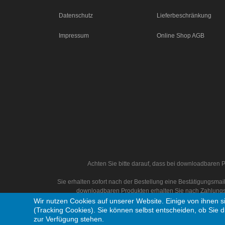
Datenschutz
Lieferbeschränkung
Impressum
Online Shop AGB
Achten Sie bitte darauf, dass bei downloadbaren P
Sie erhalten sofort nach der Bestellung eine Bestätigungsm
downloadbaren Produkten erhalten Sie nach Zahlungs
Wir nutzen Cookies auf unserer Website. Einige von ihnen s
(Tracking Cookies). Sie können selbst entscheiden, ob Sie d
zur Verfügung stehen.